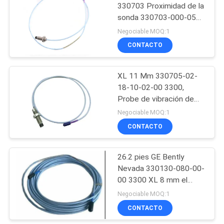
330703 Proximidad de la
sonda 330703-000-050-
94
10-02-00
Negociable MOQ:1
Allen Bradley
CONTACTO
Compactlogix es el
XL 11 Mm 330705-02-
director ejecutivo
18-10-02-00 3300,
Probe de vibración de
del proyecto
Nevada con montaje
Negociable MOQ:1
inverso
CONTACTO
59
Aplicación de la
26.2 pies GE Bently
Nevada 330130-080-00-
válvula de posición
00 3300 XL 8 mm el
cable de extensión
Negociable MOQ:1
CONTACTO