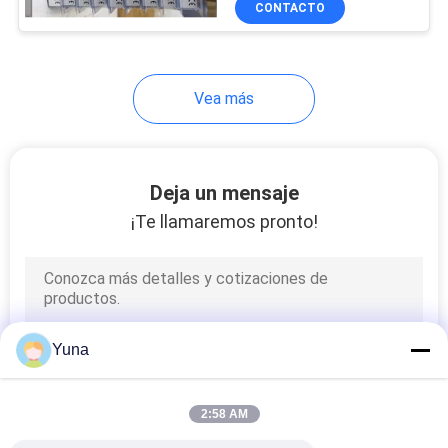
CONTACTO
49
Sensores IFM y P+F
Vea más
Deja un mensaje
¡Te llamaremos pronto!
26
Transmisores de
temperatura
Yuna
2:58 AM
20