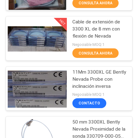
CONSULTA AHORA
FÁBRICA
HOT
Cable de extensión de
CONTROL
94
3300 XL de 8 mm con
DE
flexión de Nevada
VEGA medidor de
CALIDAD
Negociable MOQ:1
nivel
CONSULTA AHORA
CONTACTA
11Mm 3300XL GE Bently
CON
Nevada Probe con
NOSOTROS
inclinación inversa
98
Negociable MOQ:1
Transmisor de
CONTACTO
NOTICIAS
presión de Emerson
50 mm 3300XL Bently
SOLICITAR
Rosemount
Nevada Proximidad de la
UNA CITA
sonda 330709-000-050-