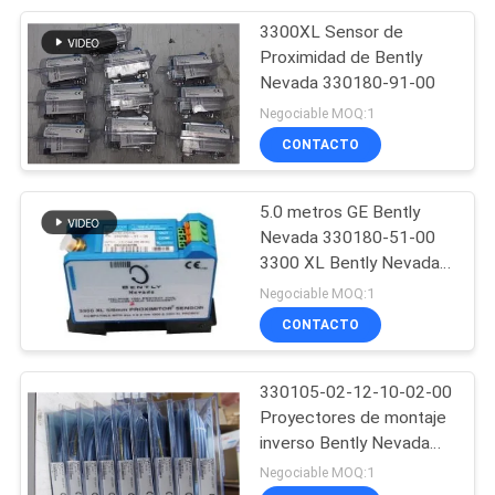
3300XL Sensor de
90
Proximidad de Bently
Barrera de
Nevada 330180-91-00
Negociable MOQ:1
seguridad MTL y
CONTACTO
P+F
5.0 metros GE Bently
Nevada 330180-51-00
3300 XL Bently Nevada
10
Sensor de proximidad
Negociable MOQ:1
Partes del actuador
CONTACTO
de AUMA
330105-02-12-10-02-00
Proyectores de montaje
inverso Bently Nevada
3300 Sistema de
Negociable MOQ:1
proximidad de la serie XL