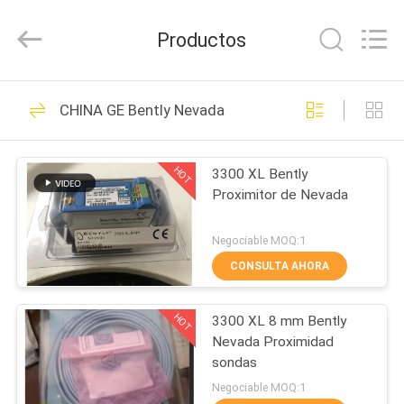
GREAT
SYSTEM
INDUSTRY
Productos
CO.
LTD.
All
Rights
Reserved.
EN
352
CHINA GE Bently Nevada
CASA
GE Bently Nevada
HOT
3300 XL Bently
PRODUCTOS
Proximitor de Nevada
SOBRE
Negociable MOQ:1
NOSOTROS
CONSULTA AHORA
258
HOT
3300 XL 8 mm Bently
RECORRIDO
Instrumento E&H
Nevada Proximidad
POR
sondas
LA
Negociable MOQ:1