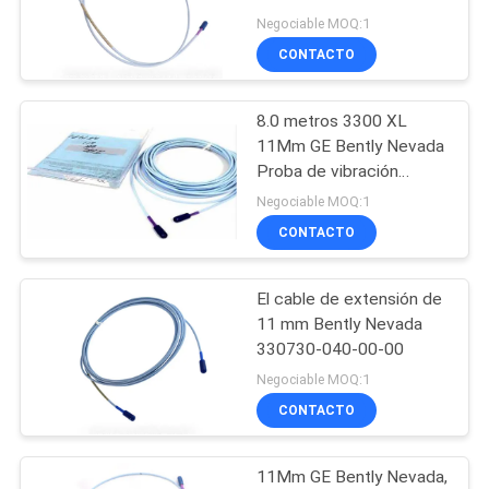
10-02-00
Negociable MOQ:1
CONTACTO
MAPA
77
DEL
Transmisor de
8.0 metros 3300 XL
SITIO
11Mm GE Bently Nevada
presión Yokogawa
Proba de vibración
330730-080-00-00
EJA
POLÍTICA
Negociable MOQ:1
CONTACTO
DE
PRIVACIDAD
El cable de extensión de
118
11 mm Bently Nevada
el transmisor de
330730-040-00-00
Negociable MOQ:1
presión Siemens
CONTACTO
11Mm GE Bently Nevada,